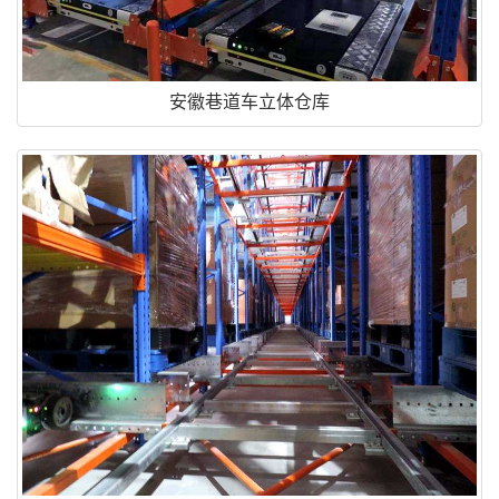
安徽巷道车立体仓库