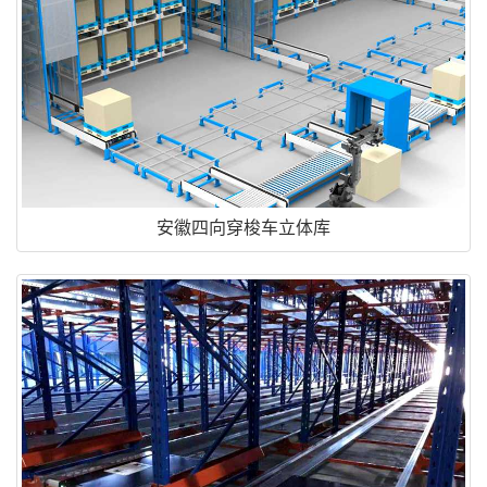
安徽四向穿梭车立体库