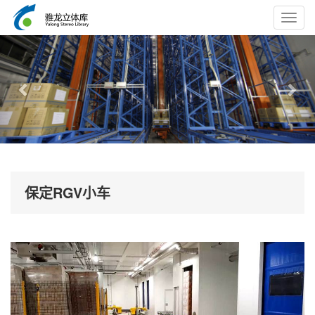
Toggl
navig
Previous
Nex
保定RGV小车