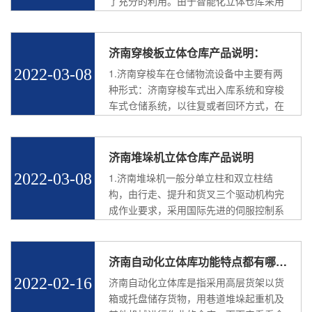
了充分的利用。由于智能化立体仓库采用
大型仓储货架的拼装，又加上自动化管...
济南穿梭板立体仓库产品说明：
2022-03-08
1.济南穿梭车在仓储物流设备中主要有两
种形式：济南穿梭车式出入库系统和穿梭
车式仓储系统，以往复或者回环方式，在
固定轨道上运行的台车，将货物运...
济南堆垛机立体仓库产品说明
2022-03-08
1.济南堆垛机一般分单立柱和双立柱结
构，由行走、提升和货叉三个驱动机构完
成作业要求，采用国际先进的伺服控制系
统和认址系统进行全闭环控制，配合条码
或激光测距等高精...
济南自动化立体库功能特点都有哪些呢？
2022-02-16
济南自动化立体库是指采用高层货架以货
箱或托盘储存货物，用巷道堆垛起重机及