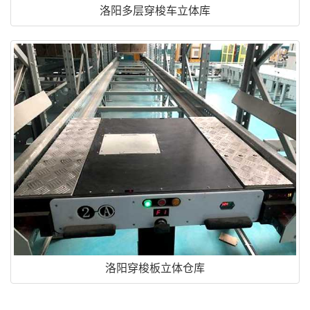
洛阳多层穿梭车立体库
洛阳穿梭板立体仓库