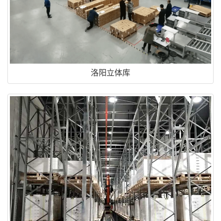
洛阳立体库