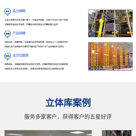
立体库案例
服务多家客户，获得客户的五星好评