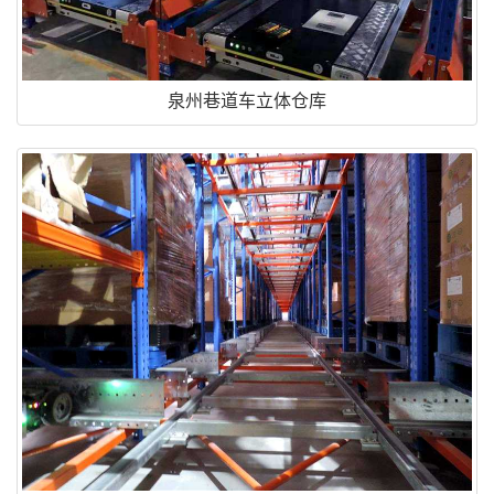
泉州巷道车立体仓库