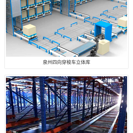
泉州四向穿梭车立体库