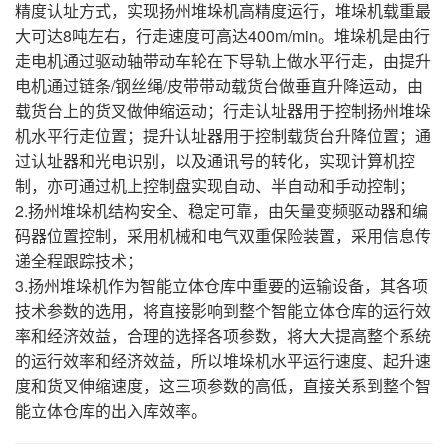
精度认址方式，实现扬州堆垛机高精度运行，堆垛机载重最
大可达8吨左右，行走速度可高达400m/min。堆垛机是由行
走电机通过驱动轴带动车轮在下导轨上做水平行走，由提升
电机通过链条/钢丝绳/皮带带动载货台做垂直升降运动，由
载货台上的货叉做伸缩运动；行走认址器用于控制扬州堆垛
机水平行走位置；提升认址器用于控制载货台升降位置；通
过认址器和光电识别，以及通讯号的转化，实现计算机控
制，亦可通过机上控制盘实现自动、半自动和手动控制；
2.扬州堆垛机结构安全、稳定可靠，由矢量变频驱动器和编
码器位置控制，采用机械和电气双重保险装置，采用信息传
递全程跟踪技术；
3.扬州堆垛机作为智能立体仓库中重要的运输设备，其各项
技术参数的选用，将直接影响到整个智能立体仓库的运行效
率和经济效益，合理的选择各项参数，将大大提高整个系统
的运行效率和经济效益，所以堆垛机水平运行速度、起升速
度和货叉伸缩速度，这三项参数的高低，直接关系到整个智
能立体仓库的出入库效率。