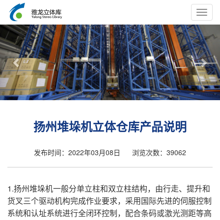
Toggl
navig
Previous
Nex
扬州堆垛机立体仓库产品说明
发布时间：2022年03月08日
浏览次数：39062
1.扬州堆垛机一般分单立柱和双立柱结构，由行走、提升和
货叉三个驱动机构完成作业要求，采用国际先进的伺服控制
系统和认址系统进行全闭环控制，配合条码或激光测距等高