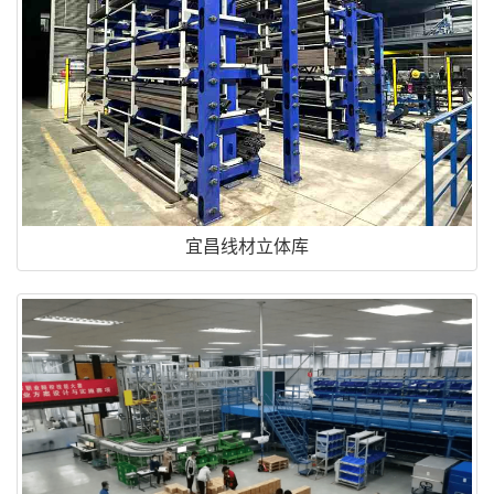
宜昌线材立体库