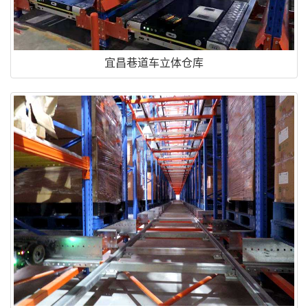
宜昌巷道车立体仓库