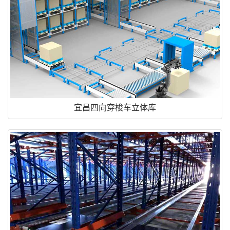
宜昌四向穿梭车立体库